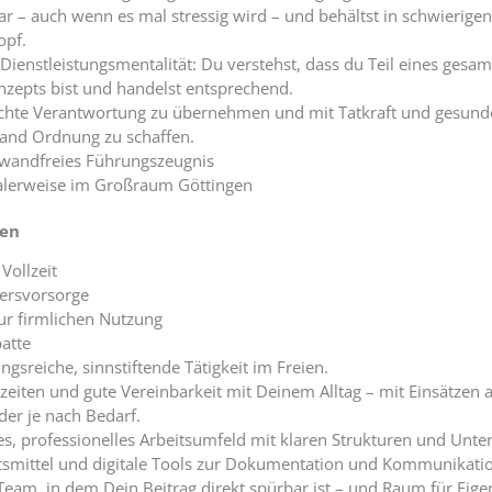
ar – auch wenn es mal stressig wird – und behältst in schwierigen
opf.
ienstleistungsmentalität: Du verstehst, dass du Teil eines gesam
nzepts bist und handelst entsprechend.
echte Verantwortung zu übernehmen und mit Tatkraft und gesun
and Ordnung zu schaffen.
nwandfreies Führungszeugnis
alerweise im Großraum Göttingen
ten
Vollzeit
tersvorsorge
ur firmlichen Nutzung
atte
gsreiche, sinnstiftende Tätigkeit im Freien.
szeiten und gute Vereinbarkeit mit Deinem Alltag – mit Einsätzen
r je nach Bedarf.
es, professionelles Arbeitsumfeld mit klaren Strukturen und Unte
smittel und digitale Tools zur Dokumentation und Kommunikatio
 Team, in dem Dein Beitrag direkt spürbar ist – und Raum für Eig