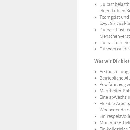
Du bist belastb
einen kühlen K
Teamgeist und D
bzw. Serviceko
Du hast Lust, 
Menschenverst
Du hast ein ei
Du wohnst ide
Was wir Dir bie
Festanstellung, 
Betriebliche Al
Poolfahrzeug z
Mitarbeiter-Rab
Eine abwechslun
Flexible Arbeit
Wochenende ode
Ein respektvoll
Moderne Arbeit
Ein kollegiales