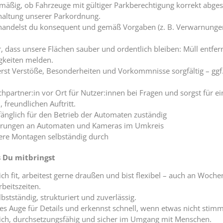
mäßig, ob Fahrzeuge mit gültiger Parkberechtigung korrekt abgest
nhaltung unserer Parkordnung.
handelst du konsequent und gemäß Vorgaben (z. B. Verwarnunge
, dass unsere Flächen sauber und ordentlich bleiben: Müll entfe
igkeiten melden.
st Verstöße, Besonderheiten und Vorkommnisse sorgfältig – ggf. 
hpartner:in vor Ort für Nutzer:innen bei Fragen und sorgst für e
, freundlichen Auftritt.
fänglich für den Betrieb der Automaten zuständig
örungen an Automaten und Kameras im Umkreis
nere Montagen selbständig durch
s Du mitbringst
ich fit, arbeitest gerne draußen und bist flexibel – auch an Woch
beitszeiten.
lbstständig, strukturiert und zuverlässig.
es Auge für Details und erkennst schnell, wenn etwas nicht stimm
lich, durchsetzungsfähig und sicher im Umgang mit Menschen.