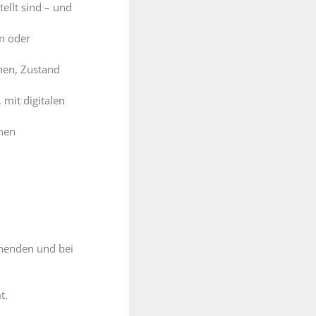
ellt sind – und
n oder
rnen, Zustand
mit digitalen
inen
enenden und bei
t.