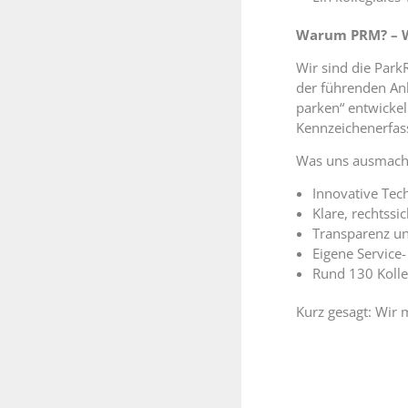
Warum PRM? – Wi
Wir sind die Par
der führenden Anb
parken“ entwicke
Kennzeichenerfas
Was uns ausmach
Innovative Tech
Klare, rechtssi
Transparenz un
Eigene Service
Rund 130 Koll
Kurz gesagt: Wir m