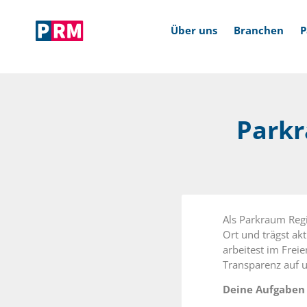
Über uns
Branchen
P
Parkr
The next level of digital
Ser
parking
Als Parkraum Regi
Ort und trägst akt
arbeitest im Frei
Transparenz auf u
Deine Aufgaben