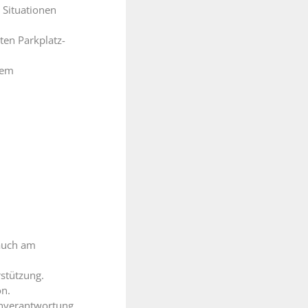
 Situationen
ten Parkplatz-
dem
 auch am
rstützung.
n.
enverantwortung.