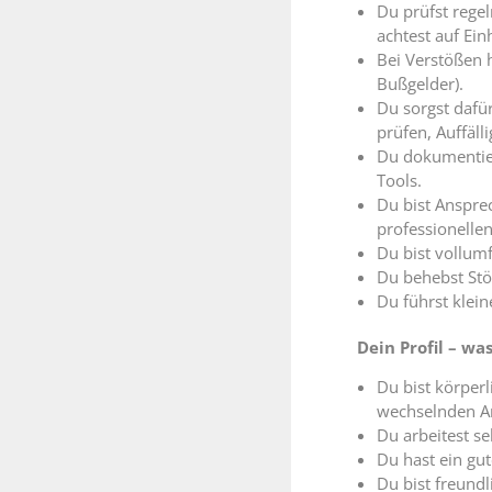
Du prüfst regel
achtest auf Ei
Bei Verstößen 
Bußgelder).
Du sorgst dafür
prüfen, Auffäll
Du dokumentier
Tools.
Du bist Ansprec
professionellen
Du bist vollum
Du behebst St
Du führst klei
Dein Profil – wa
Du bist körperl
wechselnden Ar
Du arbeitest se
Du hast ein gut
Du bist freund