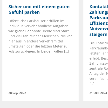
Sicher und mit einem guten
Kontakt
Gefühl parken
Zahlung
Parkra
Öffentliche Parkhäuser erfüllen im
Effizien
Individualverkehr ähnliche Aufgaben
Nutzerz
wie große Bahnhöfe. Beide sind Start
steigern
und Ziel zahlreicher Menschen, die von
hier aus in andere Verkehrsmittel
Die Entwic
umsteigen oder die letzten Meter zu
Parkraumbe
Fuß zurücklegen. In beiden Fällen […]
letzten Ja
erlebt. Bes
Zahlungssy
zentrale Ro
Alltag der 
vereinfach
[…]
28 Sep, 2022
21 Okt, 2024