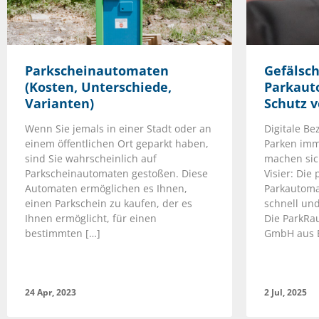
Parkscheinautomaten
Gefälsc
(Kosten, Unterschiede,
Parkaut
Varianten)
Schutz v
Wenn Sie jemals in einer Stadt oder an
Digitale B
einem öffentlichen Ort geparkt haben,
Parken imm
sind Sie wahrscheinlich auf
machen sic
Parkscheinautomaten gestoßen. Diese
Visier: Die
Automaten ermöglichen es Ihnen,
Parkautoma
einen Parkschein zu kaufen, der es
schnell un
Ihnen ermöglicht, für einen
Die ParkR
bestimmten […]
GmbH aus E
24 Apr, 2023
2 Jul, 2025