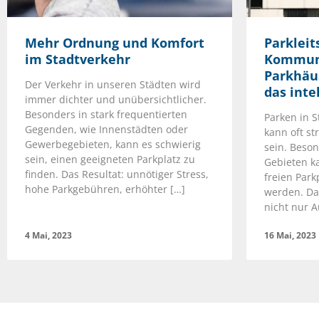
Mehr Ordnung und Komfort
Parkleit
im Stadtverkehr
Kommune
Parkhäus
Der Verkehr in unseren Städten wird
das inte
immer dichter und unübersichtlicher.
Besonders in stark frequentierten
Parken in 
Gegenden, wie Innenstädten oder
kann oft st
Gewerbegebieten, kann es schwierig
sein. Beson
sein, einen geeigneten Parkplatz zu
Gebieten k
finden. Das Resultat: unnötiger Stress,
freien Par
hohe Parkgebühren, erhöhter […]
werden. Das
nicht nur A
4 Mai, 2023
16 Mai, 2023