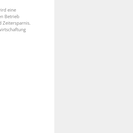
ird eine
en Betrieb
 Zeitersparnis.
irtschaftung