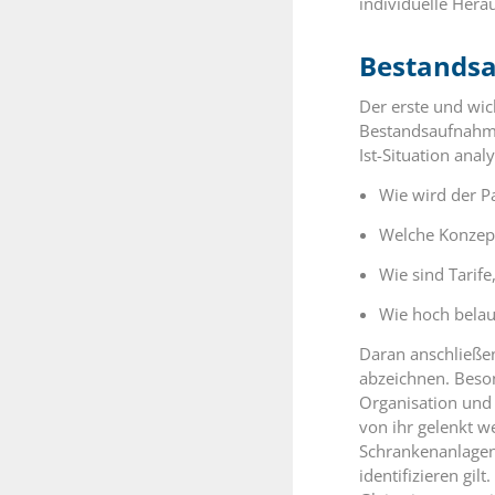
individuelle Her
Bestands
Der erste und wich
Bestandsaufnahme 
Ist-Situation analy
Wie wird der P
Welche Konzept
Wie sind Tarif
Wie hoch belau
Daran anschließe
abzeichnen. Beso
Organisation und
von ihr gelenkt w
Schrankenanlagen 
identifizieren gil