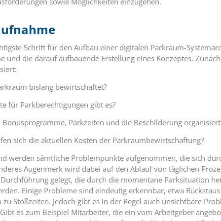
ausforderungen sowie Möglichkeiten einzugehen.
aufnahme
tigste Schritt für den Aufbau einer digitalen Parkraum-Systemarch
und die darauf aufbauende Erstellung eines Konzeptes. Zunächs
siert:
arkraum bislang bewirtschaftet?
e für Parkberechtigungen gibt es?
e, Bonusprogramme, Parkzeiten und die Beschilderung organisiert
fen sich die aktuellen Kosten der Parkraumbewirtschaftung?
nd werden sämtliche Problempunkte aufgenommen, die sich durch 
nderes Augenmerk wird dabei auf den Ablauf von täglichen Proze
 Durchführung gelegt, die durch die momentane Parksituation he
erden. Einige Probleme sind eindeutig erkennbar, etwa Rückstaus
zu Stoßzeiten. Jedoch gibt es in der Regel auch unsichtbare Prob
t. Gibt es zum Beispiel Mitarbeiter, die ein vom Arbeitgeber angeb