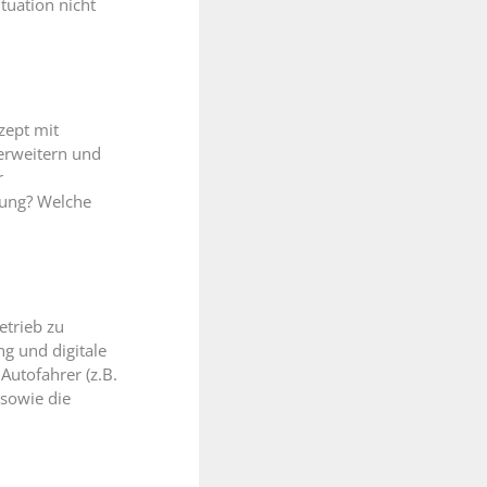
tuation nicht
zept mit
 erweitern und
r
ung? Welche
etrieb zu
g und digitale
utofahrer (z.B.
sowie die