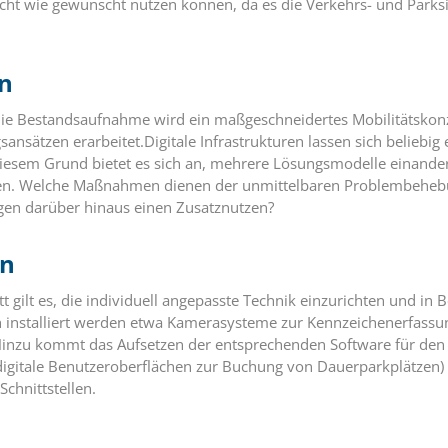
icht wie gewünscht nutzen können, da es die Verkehrs- und Parksi
n
die Bestandsaufnahme wird ein maßgeschneidertes Mobilitätskon
ansätzen erarbeitet.Digitale Infrastrukturen lassen sich beliebig
diesem Grund bietet es sich an, mehrere Lösungsmodelle einande
en. Welche Maßnahmen dienen der unmittelbaren Problembeheb
n darüber hinaus einen Zusatznutzen?
on
t gilt es, die individuell angepasste Technik einzurichten und in B
 installiert werden etwa Kamerasysteme zur Kennzeichenerfassun
inzu kommt das Aufsetzen der entsprechenden Software für den A
igitale Benutzeroberflächen zur Buchung von Dauerparkplätzen) 
chnittstellen.