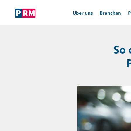
Über uns
Branchen
P
So 
The next level of digital
Ser
parking