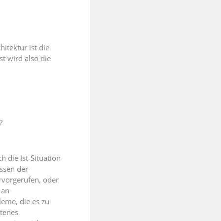
itektur ist die
t wird also die
?
die Ist-Situation
ssen der
rvorgerufen, oder
 an
leme, die es zu
otenes