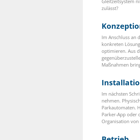
Gleitzeitsystem n
zulässt?
Konzeptio
Im Anschluss an 
konkreten Lösungs
optimieren. Aus 
gegenüberzustell
Maßnahmen bringe
Installati
Im nächsten Schrit
nehmen. Physisch
Parkautomaten. H
Parker-App oder d
Organisation von S
Betrieb