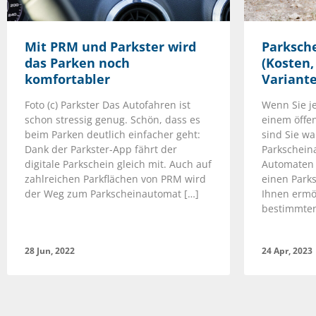
Mit PRM und Parkster wird
Parksch
das Parken noch
(Kosten,
komfortabler
Variant
Foto (c) Parkster Das Autofahren ist
Wenn Sie je
schon stressig genug. Schön, dass es
einem öffen
beim Parken deutlich einfacher geht:
sind Sie wa
Dank der Parkster-App fährt der
Parkschein
digitale Parkschein gleich mit. Auch auf
Automaten 
zahlreichen Parkflächen von PRM wird
einen Parks
der Weg zum Parkscheinautomat […]
Ihnen ermög
bestimmten
28 Jun, 2022
24 Apr, 2023